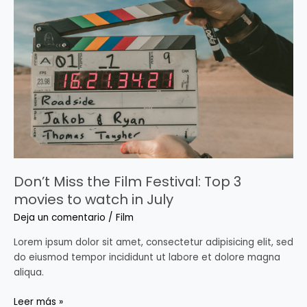
Miss
the
Film
Festival:
Top
3
movies
to
watch
in
July
Don’t Miss the Film Festival: Top 3
movies to watch in July
Deja un comentario
/
Film
Lorem ipsum dolor sit amet, consectetur adipisicing elit, sed
do eiusmod tempor incididunt ut labore et dolore magna
aliqua.
Leer más »