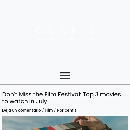
Ir
Navegación
al
de
contenido
entradas
Don’t Miss the Film Festival: Top 3 movies
to watch in July
Deja un comentario
/
Film
/ Por
cenfis