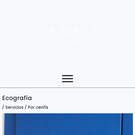
Ir
Navegación
al
de
contenido
entradas
Ecografía
/
Servicios
/ Por
cenfis